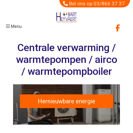
Bel ons op 03/866 37 37
Menu
Centrale verwarming /
warmtepompen / airco
/ warmtepompboiler
Hernieuwbare energie
> Bekijk alle producten