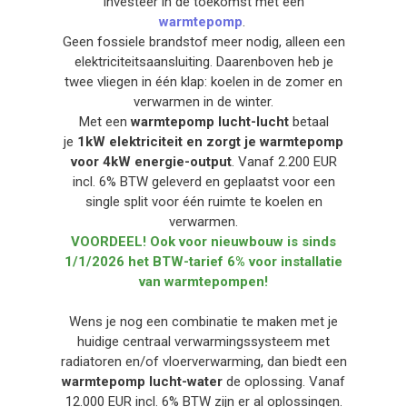
Investeer in de toekomst met een
warmtepomp
.
Geen fossiele brandstof meer nodig, alleen een
elektriciteitsaansluiting. Daarenboven heb je
twee vliegen in één klap: koelen in de zomer en
verwarmen in de winter.
Met een
warmtepomp lucht-lucht
betaal
je
1kW elektriciteit en zorgt je warmtepomp
voor 4kW energie-output
. Vanaf 2.200 EUR
incl. 6% BTW geleverd en geplaatst voor een
single split voor één ruimte te koelen en
verwarmen.
VOORDEEL! Ook voor nieuwbouw is sinds
1/1/2026 het BTW-tarief 6% voor installatie
van warmtepompen!
Wens je nog een combinatie te maken met je
huidige centraal verwarmingssysteem met
radiatoren en/of vloerverwarming, dan biedt een
warmtepomp lucht-water
de oplossing. Vanaf
12.000 EUR incl. 6% BTW zijn er al oplossingen.