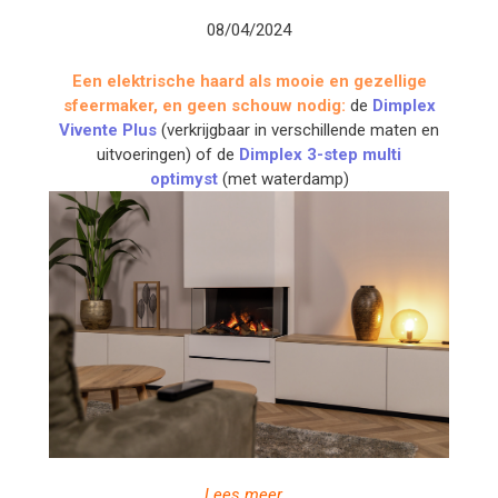
08/04/2024
Een elektrische haard als mooie en gezellige
sfeermaker, en geen schouw nodig:
de
Dimplex
Vivente Plus
(verkrijgbaar in verschillende maten en
uitvoeringen) of de
Dimplex 3-step multi
optimyst
(met waterdamp)
Lees meer...